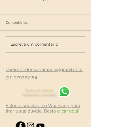
Comentários
Labradorita
Não por nada (8 de Março)
Escreva um comentário
cheirodedeusanamaria@gmail.com
(21) 979362154
Será um prazer
fazermos contato!
Estou disponível no Whatsapp para
tirar a sua dúvida, Basta
clicar aqui!