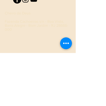
Cheiro de Deus
Fazenda Cachoeiras s/n - Boa Vista,
Barra Alegre - Bom Jardim - RJ
28666-
000
Créditos