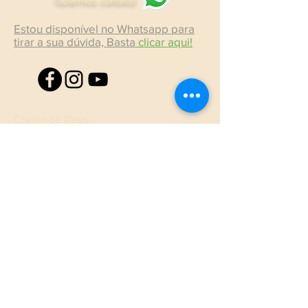
fazermos contato!
Estou disponível no Whatsapp para
tirar a sua dúvida, Basta
clicar aqui!
Cheiro de Deus
Fazenda Cachoeiras s/n - Boa Vista,
Barra Alegre - Bom Jardim - RJ
28666-
000