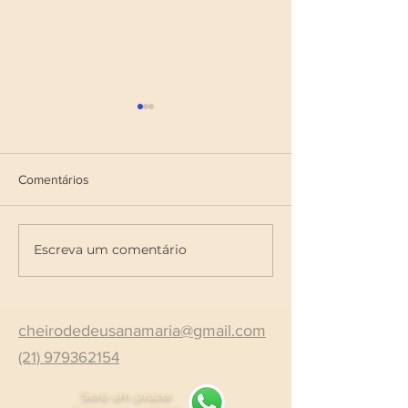
Comentários
Labradorita
Não por nada (8 de Março)
Escreva um comentário
cheirodedeusanamaria@gmail.com
(21) 979362154
Será um prazer