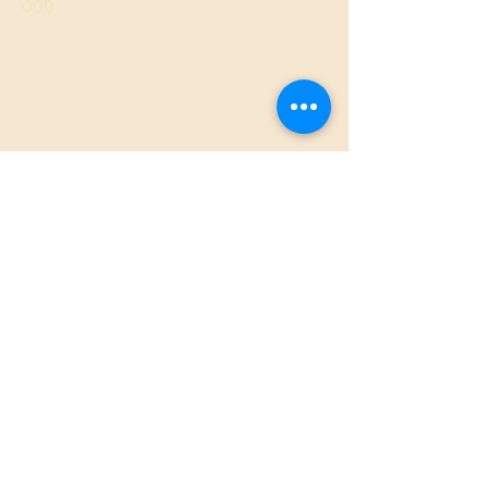
000
Créditos
Agradecimentos aos facilitadores
desse site:
Ao
Sistema Google
, sua vanguarda na
web (nuvem para vídeos, imagens,
textos, formulários, planilhas) e a