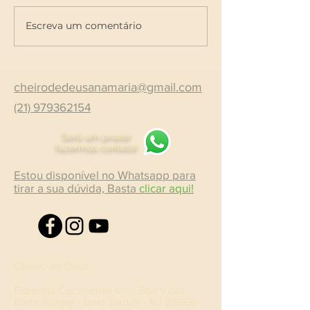
Escreva um comentário
cheirodedeusanamaria@gmail.com
(21) 979362154
Será um prazer
fazermos contato!
Estou disponível no Whatsapp para
tirar a sua dúvida, Basta
clicar aqui!
Cheiro de Deus
Fazenda Cachoeiras s/n - Boa Vista,
Barra Alegre - Bom Jardim - RJ
28666-