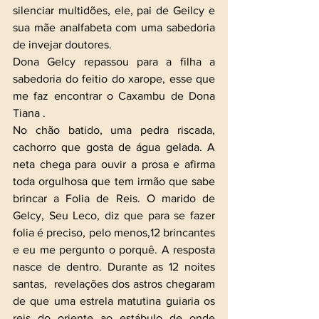
silenciar multidões, ele, pai de Geilcy e 
sua mãe analfabeta com uma sabedoria 
de invejar doutores.
Dona Gelcy repassou para a filha a 
sabedoria do feitio do xarope, esse que 
me faz encontrar o Caxambu de Dona 
Tiana .
No chão batido, uma pedra riscada, 
cachorro que gosta de água gelada. A 
neta chega para ouvir a prosa e afirma 
toda orgulhosa que tem irmão que sabe 
brincar a Folia de Reis. O marido de 
Gelcy, Seu Leco, diz que para se fazer 
folia é preciso, pelo menos,12 brincantes 
e eu me pergunto o porquê. A resposta 
nasce de dentro. Durante as 12 noites 
santas,  revelações dos astros chegaram 
de que uma estrela matutina guiaria os 
reis do oriente ao estábulo de onde 