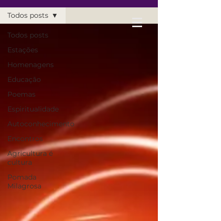
Todos posts
Todos posts
Estações
Homenagens
Educação
Poemas
Espiritualidade
Autoconhecimento
Encontros
Agricultura é
cultura
Pomada
Milagrosa