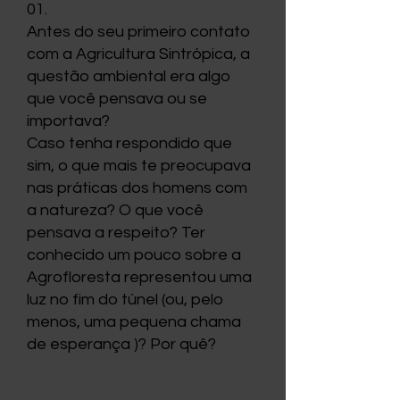
01.
Antes do seu primeiro contato
com a Agricultura Sintrópica, a
questão ambiental era algo
que você pensava ou se
importava?
Caso tenha respondido que
sim, o que mais te preocupava
nas práticas dos homens com
a natureza? O que você
pensava a respeito? Ter
conhecido um pouco sobre a
Agrofloresta representou uma
luz no fim do túnel (ou, pelo
menos, uma pequena chama
de esperança )? Por quê?