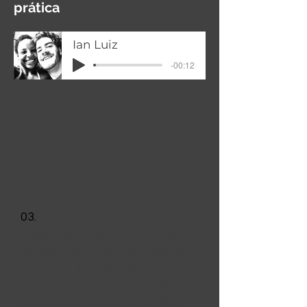
prática
Ian Luiz
-00:12
03.
Nessa entrevista, o Fernando
Rebello, do Centro de Pesquisa
em Agricultura Sintrópica,
começa falando sobre o
estudo
acadêmico isolado da
prática
.