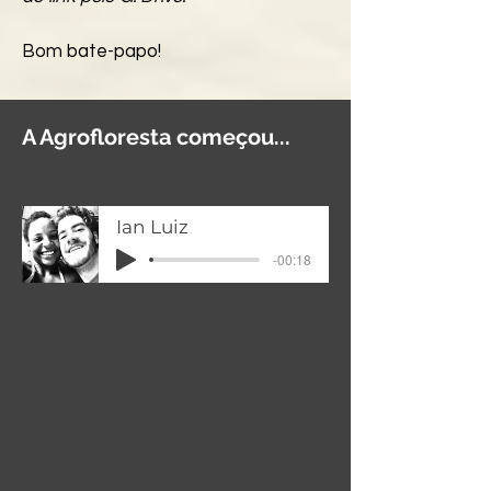
Bom bate-papo!
A Agrofloresta começou...
Ian Luiz
-00:18