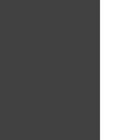
Em outro extremo, observamos a
postura resistente de plantadores
a conhecer novas práticas e
manterem, por exemplo, a
prática de se queimar o solo para
plantar. Qual a sua experiência
sobre:
a)
o estudos acadêmicos
afastados da prática
b)
a prática que nega o estudo -
o preconceito em aprender
novas formas de se relacionar
com a natureza
c)
os incêndios propositais feitos,
principalmente, no começo do
inverno