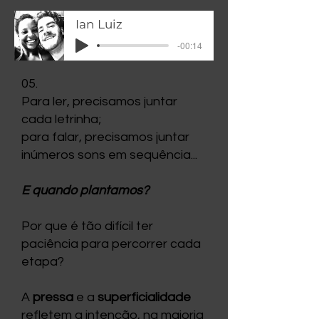
Ian Luiz
-00:14
05.
Para ler, precisamos juntar
cada letrinha;
para falar, precisamos juntar
inúmeros sons em sequência...
E quando plantamos?
Por que é tão difícil ter
paciência para percorrer cada
etapa?
A
pressa
e a
superficialidade
refletem a intenção, na maioria