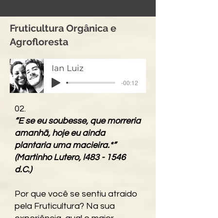
Fruticultura Orgânica e
Agrofloresta
Ian Luiz
-00:12
02.
“E se eu soubesse, que morreria
amanhã, hoje eu ainda
plantaria uma macieira.*”
(Martinho Lutero, l483 - 1546
d.C.)
Por que você se sentiu atraido
pela Fruticultura? Na sua