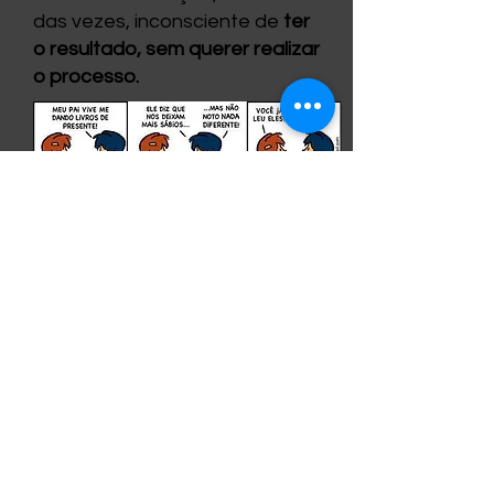
das vezes, inconsciente de
ter
o resultado, sem querer realizar
o processo.
Qual você acha que é o maior
desafio para a implantação da
Agrofloresta? Fale,
sinceramente, sobre os desafios
que você encontra no seu
processo pessoal e, também,
sobre os que você observa nos
outros.
Obrigada! Assim que
recebermos sua gravação e