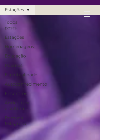
Estações
Todos
posts
Estações
Homenagens
Educação
Poemas
Espiritualidade
Autoconhecimento
Encontros
Agricultura
é cultura
Pomada
Milagrosa