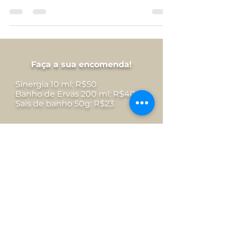
vê! Para mim, magia do dia-a-dia, os amores
que a vida dá! Nesse somar de letras, vou...
Faça a sua encomenda!
Sinergia 10 ml: R$50
Banho de Ervas 200 ml: R$40
Sais de banho 50g: R$23
Quero encomendar!
Deseja contato para parceria?
Para você que deseja realizar